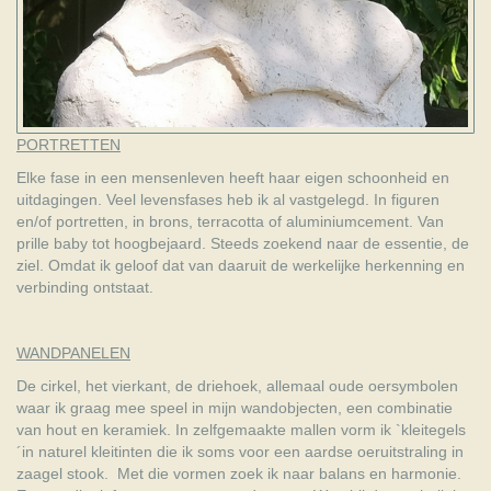
PORTRETTEN
Elke fase in een mensenleven heeft haar eigen schoonheid en
uitdagingen. Veel levensfases heb ik al vastgelegd. In figuren
en/of portretten, in brons, terracotta of aluminiumcement. Van
prille baby tot hoogbejaard. Steeds zoekend naar de essentie, de
ziel. Omdat ik geloof dat van daaruit de werkelijke herkenning en
verbinding ontstaat.
WANDPANELEN
De cirkel, het vierkant, de driehoek, allemaal oude oersymbolen
waar ik graag mee speel in mijn wandobjecten, een combinatie
van hout en keramiek. In zelfgemaakte mallen vorm ik `kleitegels
´in naturel kleitinten die ik soms voor een aardse oeruitstraling in
zaagel stook. Met die vormen zoek ik naar balans en harmonie.