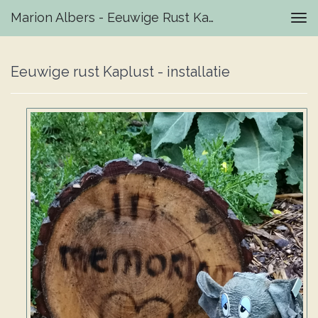
Marion Albers - Eeuwige Rust Kaplust - Installatie
Tog
navi
Eeuwige rust Kaplust - installatie