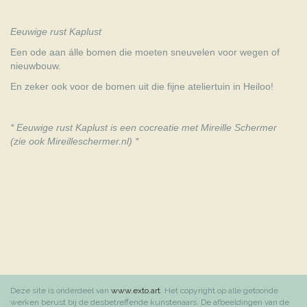
Eeuwige rust Kaplust
Een ode aan álle bomen die moeten sneuvelen voor wegen of
nieuwbouw.
En zeker ook voor de bomen uit die fijne ateliertuin in Heiloo!
* Eeuwige rust Kaplust is een cocreatie met Mireille Schermer
(zie ook Mireilleschermer.nl) *
Deze site is onderdeel van
www.exto.art
. Het copyright op alle getoonde
werken berust bij de desbetreffende kunstenaars. De afbeeldingen van de